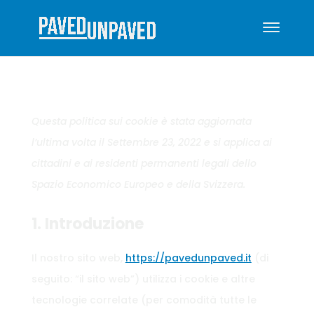
Questa politica sui cookie è stata aggiornata
l’ultima volta il Settembre 23, 2022 e si applica ai
cittadini e ai residenti permanenti legali dello
Spazio Economico Europeo e della Svizzera.
1. Introduzione
Il nostro sito web,
https://pavedunpaved.it
(di
seguito: “il sito web”) utilizza i cookie e altre
tecnologie correlate (per comodità tutte le