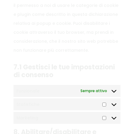
il permesso a noi di usare le categorie di cookie
e plugin come descritto in questa dichiarazione
relativa ai popup e cookie. Puoi disabilitare i
cookie attraverso il tuo browser, ma prendi in
considerazione, che il nostro sito web potrebbe
non funzionare più correttamente.
7.1 Gestisci le tue impostazioni
di consenso
Funzionale
Sempre attivo
Statistiche
Statistiche
Marketing
Marketing
8. Abilitare/disabilitare e